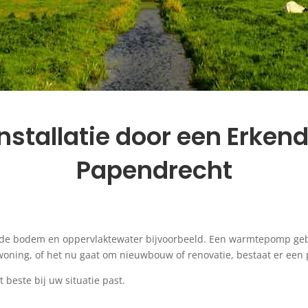
allatie door een Erkende
Papendrecht
, de bodem en oppervlaktewater bijvoorbeeld. Een warmtepomp geb
oning, of het nu gaat om nieuwbouw of renovatie, bestaat er e
 beste bij uw situatie past.