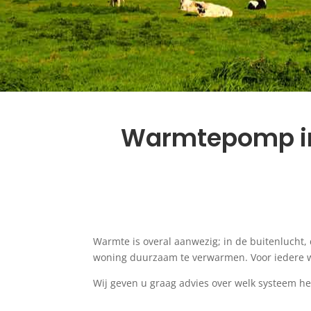
Warmtepomp inst
Warmte is overal aanwezig; in de buitenlucht
woning duurzaam te verwarmen. Voor iedere w
Wij geven u graag advies over welk systeem het