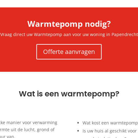
Warmtepomp nodig?
Vraag direct uw Warmtepomp aan voor uw woning in Papendrecht
Offerte aanvragen
Wat is een warmtepomp?
jke manier voor verwarming
Wat kost een warmtepomp 
te uit de lucht, grond of
Is uw huis al geschikt vo
ur van.