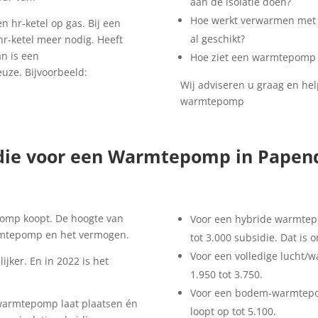
aan de isolatie doen?
Hoe werkt verwarmen met e
hr-ketel op gas. Bij een
al geschikt?
r-ketel meer nodig. Heeft
n is een
Hoe ziet een warmtepomp e
uze. Bijvoorbeeld:
Wij adviseren u graag en he
warmtepomp
die voor een Warmtepomp in Papen
pomp koopt. De hoogte van
Voor een hybride warmtepo
armtepomp en het vermogen.
tot 3.000 subsidie. Dat is
Voor een volledige lucht/
jker. En in 2022 is het
1.950 tot 3.750.
Voor een bodem-warmtepomp
 warmtepomp laat plaatsen én
loopt op tot 5.100.