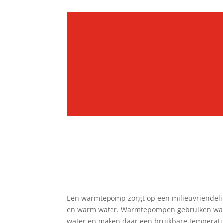
Een warmtepomp zorgt op een milieuvriendeli
en warm water. Warmtepompen gebruiken warm
water en maken daar een bruikbare temperatu