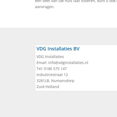
een deel van uw huis laat isoleren, kunt u ook 
aanvragen.
VDG Installaties BV
VDG Installaties
Email:
info@vdginstallaties.nl
Tel:
0186 575 147
Industriestraat 12
3281LB
,
Numansdorp
Zuid-Holland