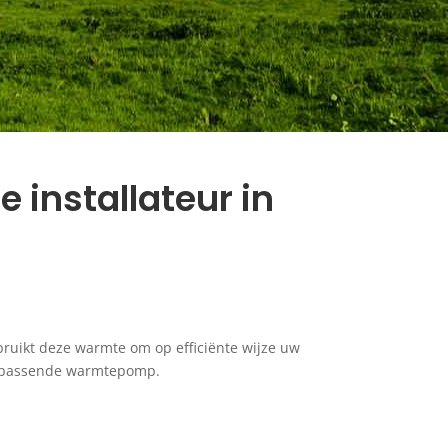
 installateur in
ruikt deze warmte om op efficiënte wijze uw
en passende warmtepomp.